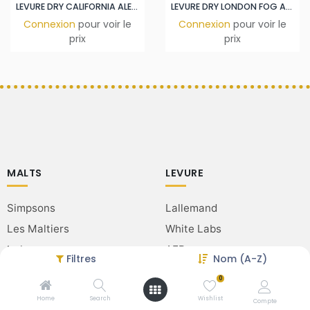
LEVURE DRY CALIFORNIA ALE 500GR
LEVURE DRY LONDON FOG ALE 500GR
Connexion
pour voir le
Connexion
pour voir le
prix
prix
MALTS
LEVURE
Simpsons
Lallemand
Les Maltiers
White Labs
Ireks
AEB
Filtres
Nom (A-Z)
Muntons
0
Home
Search
Wishlist
Compte