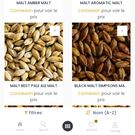
MALT AMBER MALT
MALT AROMATIC MALT
Connexion
pour voir le
Connexion
pour voir le
prix
prix
MALT BEST PALE ALE MALT
BLACK MALT SIMPSONS MALT
Connexion
pour voir le
Connexion
pour voir le
prix
prix
Filtres
Nom (A-Z)
0
Home
Search
Wishlist
Compte