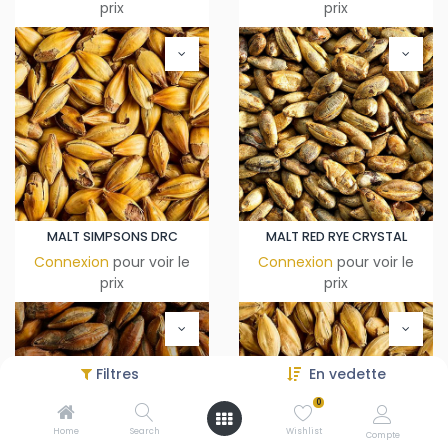
prix
prix
MALT SIMPSONS DRC
MALT RED RYE CRYSTAL
Connexion
pour voir le
Connexion
pour voir le
prix
prix
Filtres
En vedette
0
Home
Search
Wishlist
Compte