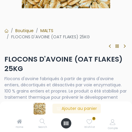
Boutique
MALTS
FLOCONS D'AVOINE (OAT FLAKES) 25KG
FLOCONS D'AVOINE (OAT FLAKES)
25KG
Flocons d'avoine fabriqués à partir de grains d'avoine
entiers, décortiqués et désactivés par voie enzymatique.
100 % grains entiers et propres. Le produit a été stabilisé par
traitement thermique pour prévenir le développement
d'enzymes responsables du rancissement. Grains de
Ajouter au panier
couleur blanche avec des nuances de brun clair ou
d'acajou. Forme irrégulière, surface lisse et dimensions
0
homogènes. Goût et arôme distinctifs de l'avoine grillée,
sans odeurs ni saveurs étrangères. Contient du gluten.
Home
Search
Wishlist
Compte