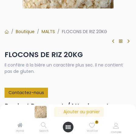
Boutique
MALTS
FLOCONS DE RIZ 20KG
FLOCONS DE RIZ 20KG
Il confère à la bière un caractère plus sec. Il ne contient
pas de gluten.
Contactez-nous
Product Documents/Attachments
Ajouter au panier
TDS_COPOS_ARROZ_MASELIS.pdf
0
Home
Search
Wishlist
Compte