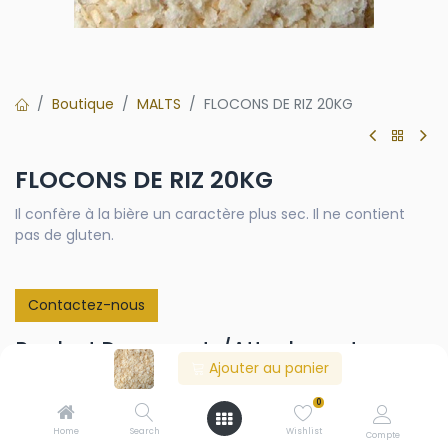
Boutique
MALTS
FLOCONS DE RIZ 20KG
FLOCONS DE RIZ 20KG
Il confère à la bière un caractère plus sec. Il ne contient
pas de gluten.
Contactez-nous
Product Documents/Attachments
Ajouter au panier
TDS_COPOS_ARROZ_MASELIS.pdf
0
Home
Search
Wishlist
Compte