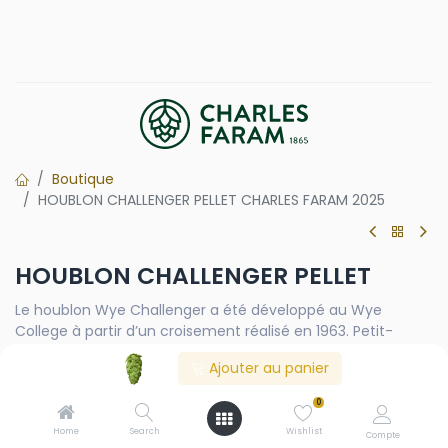
Boutique
HOUBLON CHALLENGER PELLET CHARLES FARAM 2025
HOUBLON CHALLENGER PELLET
Le houblon Wye Challenger a été développé au Wye
College à partir d’un croisement réalisé en 1963. Petit-
enfant de Northern Brewer, il a été commercialisé en 1971. Il
Ajouter au panier
se distingue par une très bonne résistance au mildiou
(mildiou velloso / downy mildew).
0
Home
Search
Wishlist
Compte
CY