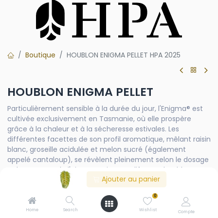
Boutique
HOUBLON ENIGMA PELLET HPA 2025
HOUBLON ENIGMA PELLET
Particulièrement sensible à la durée du jour, l'Enigma® est
cultivée exclusivement en Tasmanie, où elle prospère
grâce à la chaleur et à la sécheresse estivales. Les
différentes facettes de son profil aromatique, mêlant raisin
blanc, groseille acidulée et melon sucré (également
appelé cantaloup), se révèlent pleinement selon le dosage
et le moment de l'ajout. Un ajout tardif ou un houblonnage
Ajouter au panier
à cru intensifient les saveurs et les arômes. On la retrouve
dans certaines bières remarquables, dont la Single Fin de
0
Gage Road, l'Australian Pale Ale de Felons et l'Inspired Lines
de Monkish.
Home
Search
Wishlist
Compte