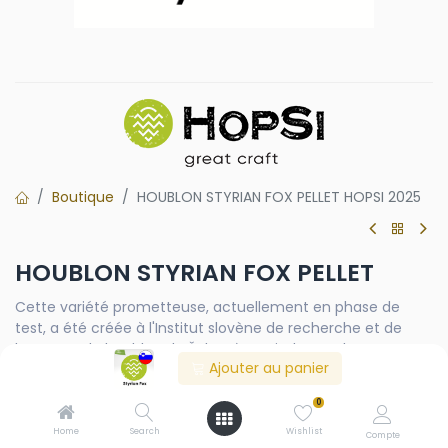
Boutique
HOUBLON STYRIAN FOX PELLET HOPSI 2025
HOUBLON STYRIAN FOX PELLET
Cette variété prometteuse, actuellement en phase de
test, a été créée à l'Institut slovène de recherche et de
brassage du houblon de Žalec, à partir de souches
Ajouter au panier
européennes et américaines. Ses notes fruitées la rendent
particulièrement intéressante pour les bières spéciales. À la
0
fermentation, attendez-vous à des arômes floraux et
fruités. Certains brasseurs perçoivent même des nuances
Home
Search
Wishlist
Compte