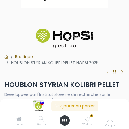
Boutique
HOUBLON STYRIAN KOLIBRI PELLET HOPSI 2025
HOUBLON STYRIAN KOLIBRI PELLET
Développée par l'Institut slovène de recherche sur le
houblon et la brasserie Žalec, cette variété est un
Ajouter au panier
croisement entre un houblon Golding européen et un
houblon américain. Le houblon Kolibri de Styrie apporte
0
principalement des arômes fruités de cassis, de myrtille et
d'ananas, accompagnées d'arômes floraux comme le
Home
Search
Wishlist
Compte