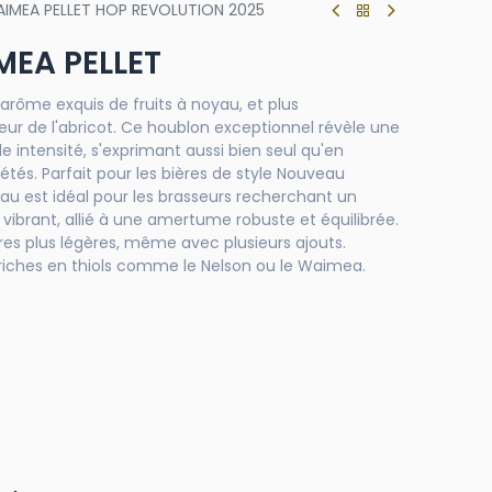
IMEA PELLET HOP REVOLUTION 2025
EA PELLET
 arôme exquis de fruits à noyau, et plus
heur de l'abricot. Ce houblon exceptionnel révèle une
 intensité, s'exprimant aussi bien seul qu'en
étés. Parfait pour les bières de style Nouveau
kau est idéal pour les brasseurs recherchant un
 vibrant, allié à une amertume robuste et équilibrée.
res plus légères, même avec plusieurs ajouts.
 riches en thiols comme le Nelson ou le Waimea.