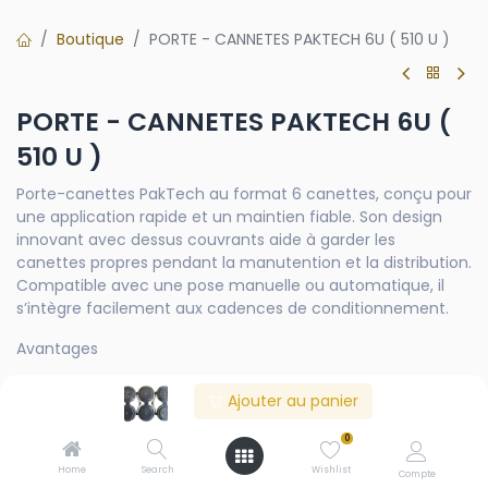
Boutique
PORTE - CANNETES PAKTECH 6U ( 510 U )
PORTE - CANNETES PAKTECH 6U (
510 U )
Porte-canettes PakTech au format 6 canettes, conçu pour
une application rapide et un maintien fiable. Son design
innovant avec dessus couvrants aide à garder les
canettes propres pendant la manutention et la distribution.
Compatible avec une pose manuelle ou automatique, il
s’intègre facilement aux cadences de conditionnement.
Avantages
Design simple et innovant
Ajouter au panier
Dessus couvrants : canettes mieux protégées, plus
propres
0
Pose facile : application manuelle ou automatique
Home
Search
Wishlist
Compte
Conception auto-imbriquable (self-nesting) : permet