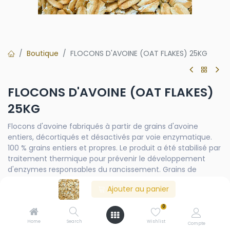
Boutique
FLOCONS D'AVOINE (OAT FLAKES) 25KG
FLOCONS D'AVOINE (OAT FLAKES)
25KG
Flocons d'avoine fabriqués à partir de grains d'avoine
entiers, décortiqués et désactivés par voie enzymatique.
100 % grains entiers et propres. Le produit a été stabilisé par
traitement thermique pour prévenir le développement
d'enzymes responsables du rancissement. Grains de
couleur blanche avec des nuances de brun clair ou
Ajouter au panier
d'acajou. Forme irrégulière, surface lisse et dimensions
homogènes. Goût et arôme distinctifs de l'avoine grillée,
0
sans odeurs ni saveurs étrangères. Contient du gluten.
Home
Search
Wishlist
Compte