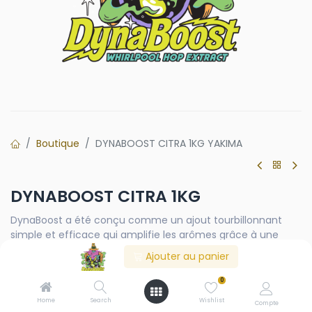
Boutique
DYNABOOST CITRA 1KG YAKIMA
DYNABOOST CITRA 1KG
DynaBoost a été conçu comme un ajout tourbillonnant
simple et efficace qui amplifie les arômes grâce à une
concentration de composés solubles dans le moût. Grâce
Ajouter au panier
à cette solubilité, vous obtenez moins de matières solides
impactant vos déchets et davantage de moût acheminé
0
vers votre fermenteur. Certains brasseurs signalent même
Home
Search
Wishlist
Compte
une augmentation du rendement en moût allant jusqu'à 5