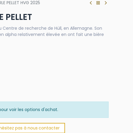
LE PELLET HVG 2025
 PELLET
au Centre de recherche de Hüll, en Allemagne. Son
en alpha relativement élevée en ont fait une bière
our voir les options d'achat.
'hésitez pas à nous
​
conta​​​​cter​​​