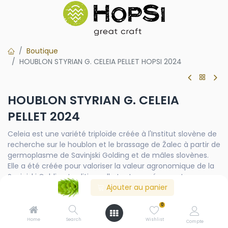
Boutique
HOUBLON STYRIAN G. CELEIA PELLET HOPSI 2024
HOUBLON STYRIAN G. CELEIA
PELLET 2024
Celeia est une variété triploïde créée à l'Institut slovène de
recherche sur le houblon et le brassage de Žalec à partir de
germoplasme de Savinjski Golding et de mâles slovènes.
Elle a été créée pour valoriser la valeur agronomique de la
Savinjski Golding traditionnelle tout en préservant ses
nobles caractéristiques aromatiques.
Ajouter au panier
0
Home
Search
Wishlist
Contactez-nous
Compte