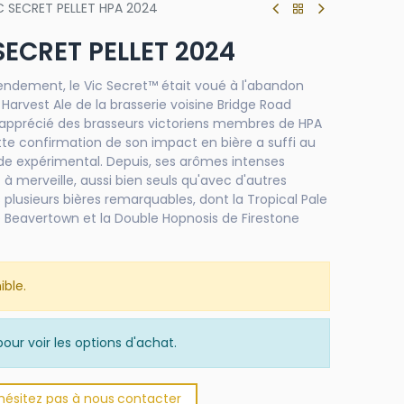
 SECRET PELLET HPA 2024
ECRET PELLET 2024
rendement, le Vic Secret™ était voué à l'abandon
 Harvest Ale de la brasserie voisine Bridge Road
s apprécié des brasseurs victoriens membres de HPA
ette confirmation de son impact en bière a suffi au
ade expérimental. Depuis, ses arômes intenses
à merveille, aussi bien seuls qu'avec d'autres
 plusieurs bières remarquables, dont la Tropical Pale
de Beavertown et la Double Hopnosis de Firestone
ible.
our voir les options d'achat.
'hésitez pas à nous
​
conta​​​​cter​​​