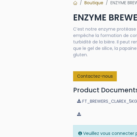
Boutique
ENZYME BREW
ENZYME BREWE
C’est notre enzyme protéase sp
empêche la formation de com
turbidité de la bière. Il peut 
que le gel de silice, la papaïn
gluten.
Contactez-nous
Product Document
FT_BREWERS_CLAREX_5KG
Veuillez vous connecter p