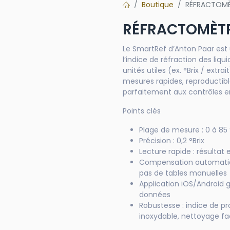
Boutique
RÉFRACTOMÈ
RÉFRACTOMÈTR
Le SmartRef d’Anton Paar es
l’indice de réfraction des liq
unités utiles (ex. °Brix / extr
mesures rapides, reproductibl
parfaitement aux contrôles en
Points clés
Plage de mesure : 0 à 85 
Précision : 0,2 °Brix
Lecture rapide : résulta
Compensation automatiqu
pas de tables manuelles
Application iOS/Android gr
données
Robustesse : indice de pr
inoxydable, nettoyage fa