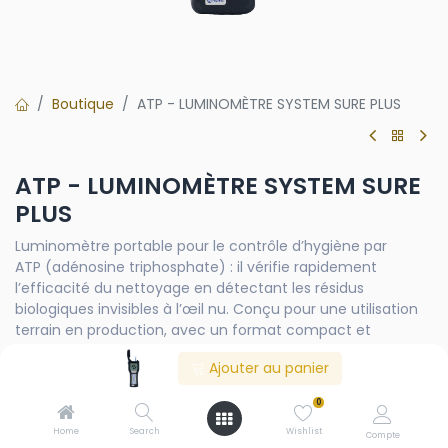
Boutique
ATP - LUMINOMÈTRE SYSTEM SURE PLUS
ATP - LUMINOMÈTRE SYSTEM SURE
PLUS
Luminomètre portable pour le contrôle d’hygiène par
ATP (adénosine triphosphate) : il vérifie rapidement
l’efficacité du nettoyage en détectant les résidus
biologiques invisibles à l’œil nu. Conçu pour une utilisation
terrain en production, avec un format compact et
robuste.
Ajouter au panier
Points forts
0
Résultats rapides (≈ 15 secondes), lecture immédiate
Home
Search
Wishlist
Compte
en RLU (Relative Light Units).