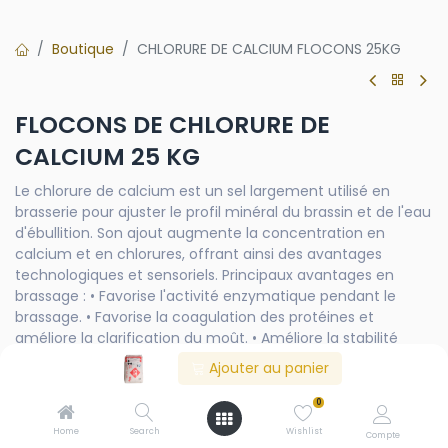
Boutique
CHLORURE DE CALCIUM FLOCONS 25KG
FLOCONS DE CHLORURE DE
CALCIUM 25 KG
Le chlorure de calcium est un sel largement utilisé en
brasserie pour ajuster le profil minéral du brassin et de l'eau
d'ébullition. Son ajout augmente la concentration en
calcium et en chlorures, offrant ainsi des avantages
technologiques et sensoriels. Principaux avantages en
brassage : • Favorise l'activité enzymatique pendant le
brassage. • Favorise la coagulation des protéines et
améliore la clarification du moût. • Améliore la stabilité
chimique et microbiologique de la bière. • Apporte
Ajouter au panier
onctuosité et ampleur en bouche, idéal pour les bières
maltées (Porter, Stout, Bock, Märzen, etc.). • Équilibre
0
l'amertume du houblon, complétant ainsi le profil sensoriel.
Home
Search
Wishlist
Compte
Conseils d'utilisation : Ajouter directement au brassin ou à