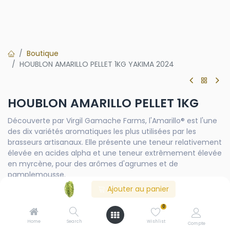
Boutique
HOUBLON AMARILLO PELLET 1KG YAKIMA 2024
HOUBLON AMARILLO PELLET 1KG
Découverte par Virgil Gamache Farms, l'Amarillo® est l'une
des dix variétés aromatiques les plus utilisées par les
brasseurs artisanaux. Elle présente une teneur relativement
élevée en acides alpha et une teneur extrêmement élevée
en myrcène, pour des arômes d'agrumes et de
pamplemousse.
Ajouter au panier
CY
0
2024YCH
2025YCH
Home
Search
Wishlist
Compte