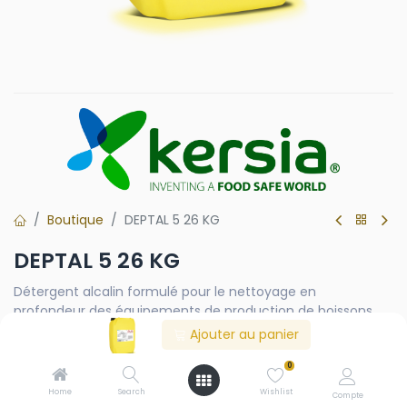
Boutique
DEPTAL 5 26 KG
DEPTAL 5 26 KG
Détergent alcalin formulé pour le nettoyage en
profondeur des équipements de production de boissons.
Recommandé pour éliminer efficacement les souillures
Ajouter au panier
organiques (résidus de moût/bière, sucres, protéines,
graisses, levures) et maintenir des installations propres
0
avant désinfection. Format 26 kg adapté aux besoins
Home
Search
Wishlist
Compte
réguliers en atelier et en production.