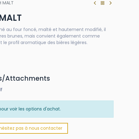
H MALT
 MALT
é au four foncé, malté et hautement modifié, il
ères brunes, mais convient également comme
et le profil aromatique des bières légères.
s/Attachments
df
our voir les options d'achat.
'hésitez pas à nous
​
conta​​​​cter​​​