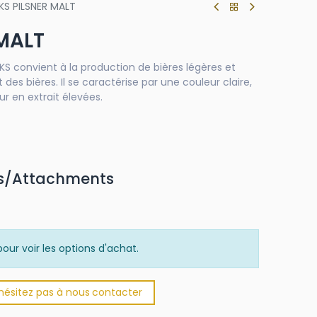
EKS PILSNER MALT
 MALT
KS convient à la production de bières légères et
 des bières. Il se caractérise par une couleur claire,
r en extrait élevées.
s/Attachments
f
our voir les options d'achat.
'hésitez pas à nous
​
conta​​​​cter​​​