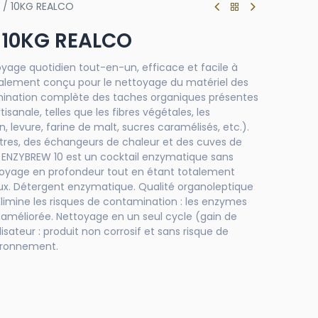
 / 10KG REALCO
 10KG REALCO
yage quotidien tout-en-un, efficace et facile à
cialement conçu pour le nettoyage du matériel des
élimination complète des taches organiques présentes
isanale, telles que les fibres végétales, les
, levure, farine de malt, sucres caramélisés, etc.).
iltres, des échangeurs de chaleur et des cuves de
 ENZYBREW 10 est un cocktail enzymatique sans
toyage en profondeur tout en étant totalement
ux. Détergent enzymatique. Qualité organoleptique
Élimine les risques de contamination : les enzymes
améliorée. Nettoyage en un seul cycle (gain de
lisateur : produit non corrosif et sans risque de
vironnement.