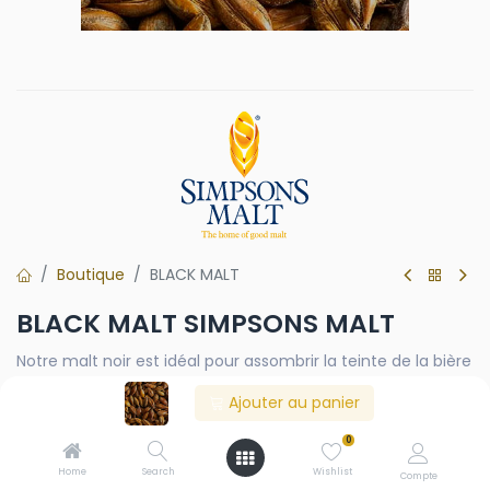
Boutique
BLACK MALT
BLACK MALT SIMPSONS MALT
Notre malt noir est idéal pour assombrir la teinte de la bière
sans lui conférer trop d'astringence ni de torréfaction. Son
Ajouter au panier
goût est étonnamment neutre, avec une sécheresse
distincte qui en fait un produit d'une polyvalence
0
incroyable.
Home
Search
Wishlist
Compte