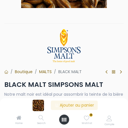
Boutique
MALTS
BLACK MALT
BLACK MALT SIMPSONS MALT
Notre malt noir est idéal pour assombrir la teinte de la bière
sans lui conférer trop d'astringence ni de torréfaction. Son
Ajouter au panier
goût est étonnamment neutre, avec une sécheresse
distincte qui en fait un produit d'une polyvalence
0
incroyable.
Home
Search
Wishlist
Compte