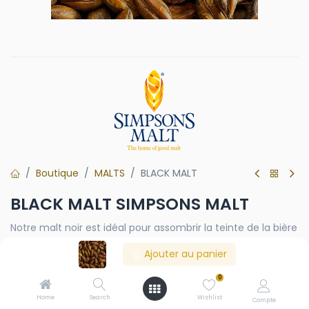
Boutique
MALTS
BLACK MALT
BLACK MALT SIMPSONS MALT
Notre malt noir est idéal pour assombrir la teinte de la bière
sans lui conférer trop d'astringence ni de torréfaction. Son
Ajouter au panier
goût est étonnamment neutre, avec une sécheresse
distincte qui en fait un produit d'une polyvalence
0
incroyable.
Home
Search
Wishlist
Compte