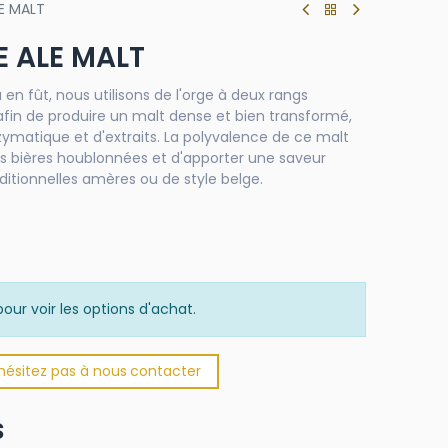
LE MALT
E ALE MALT
u en fût, nous utilisons de l'orge à deux rangs
in de produire un malt dense et bien transformé,
ymatique et d'extraits. La polyvalence de ce malt
es bières houblonnées et d'apporter une saveur
ditionnelles amères ou de style belge.
our voir les options d'achat.
'hésitez pas à nous
​
conta​​​​cter​​​
s