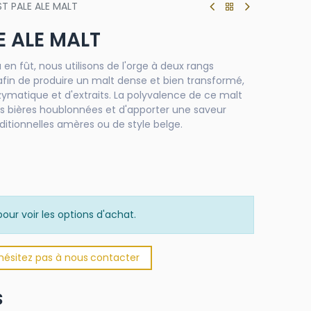
ST PALE ALE MALT
E ALE MALT
u en fût, nous utilisons de l'orge à deux rangs
in de produire un malt dense et bien transformé,
ymatique et d'extraits. La polyvalence de ce malt
es bières houblonnées et d'apporter une saveur
ditionnelles amères ou de style belge.
our voir les options d'achat.
'hésitez pas à nous
​
conta​​​​cter​​​
s