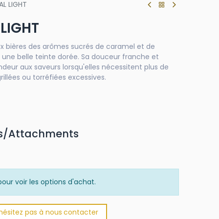
L LIGHT
LIGHT
ux bières des arômes sucrés de caramel et de
t une belle teinte dorée. Sa douceur franche et
deur aux saveurs lorsqu'elles nécessitent plus de
rillées ou torréfiées excessives.
s/Attachments
our voir les options d'achat.
'hésitez pas à nous
​
conta​​​​cter​​​