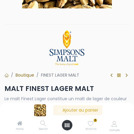
Boutique
FINEST LAGER MALT
MALT FINEST LAGER MALT
Le malt Finest Lager constitue un malt de lager de couleur
claire de qualité supérieure. L'orge britannique de
Ajouter au panier
printemps à deux rangs, soigneusement modifiée et riche
en extraits, offre une activité enzymatique élevée, une
0
faible coloration, une teneur en azote réduite et des
performances de brassage exceptionnelles. Son goût
Home
Search
Wishlist
Compte