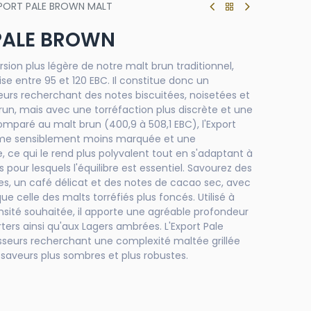
PORT PALE BROWN MALT
PALE BROWN
rsion plus légère de notre malt brun traditionnel,
se entre 95 et 120 EBC. Il constitue donc un
seurs recherchant des notes biscuitées, noisetées et
run, mais avec une torréfaction plus discrète et une
omparé au malt brun (400,9 à 508,1 EBC), l'Export
ume sensiblement moins marquée et une
 ce qui le rend plus polyvalent tout en s'adaptant à
s pour lesquels l'équilibre est essentiel. Savourez des
s, un café délicat et des notes de cacao sec, avec
 celle des malts torréfiés plus foncés. Utilisé à
ensité souhaitée, il apporte une agréable profondeur
ters ainsi qu'aux Lagers ambrées. L'Export Pale
asseurs recherchant une complexité maltée grillée
saveurs plus sombres et plus robustes.