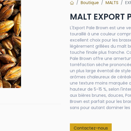
Boutique
MALTS
EX
MALT EXPORT 
L'Export Pale Brown est une ve
touraillé à une couleur compri
excellent choix pour les bras
légèrement grillées du malt b
touche finale plus franche. C
Pale Brown offre une amert
torréfaction sèche prononcée,
un plus large éventail de style
arômes chaleureux de céréale
une texture moins marquée que
hauteur de 5-15 %, selon l'int
aux bières brunes, douces, Por
Brown est parfait pour les br
sans pour autant dominer les 
Contactez-nous