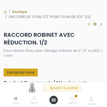
Boutique
RACCORD DE TUYAU 1/2" POUR TUYAU DE 3/4" (Q)
RACCORD ROBINET AVEC
RÉDUCTION. 1/2
Pour robinet d'eau avec filetage intérieur de ½", ¾" ou M22 x
1 mm.
Contactez-nous
Product Documents/Attachments
Ajouter au panier
880700_Product_Data_Sheet_FR.pdf
0
Home
Search
Wishlist
Compte
Veuillez vous connecter pour voir les options