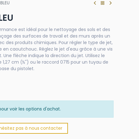
 BLEU
LEU
rmance est idéal pour le nettoyage des sols et des
inçage des surfaces de travail et des murs après un
 des produits chimiques. Pour régler le type de jet,
e en caoutchouc. Réglez le jet d'eau grâce à une vis
. Une flèche indique la direction du jet. Utilisez le
 1,27 cm (½") ou le raccord 0715 pour un tuyau de
base du pistolet.
our voir les options d'achat.
'hésitez pas à nous
​
conta​​​​cter​​​