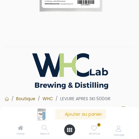
Boutique
WHC
LEVURE APRES SKI 500GR
Ajouter au panier
LEVURE APRES SKI 500GR
0
Une souche de levure de lager suisse appréciée pour sa
Home
Search
Wishlist
Compte