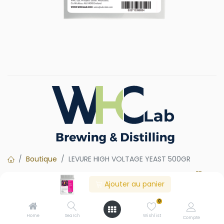
Boutique
LEVURE HIGH VOLTAGE YEAST 500GR
Ajouter au panier
LEVURE HIGH VOLTAGE YEAST
0
500GR
Home
Search
Wishlist
Compte