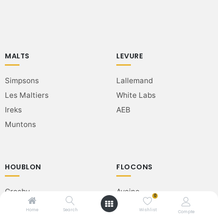
MALTS
LEVURE
Simpsons
Lallemand
Les Maltiers
White Labs
Ireks
AEB
Muntons
HOUBLON
FLOCONS
Crosby
Avoine
0
Hop Revolution
Orge
Home
Search
Wishlist
Compte