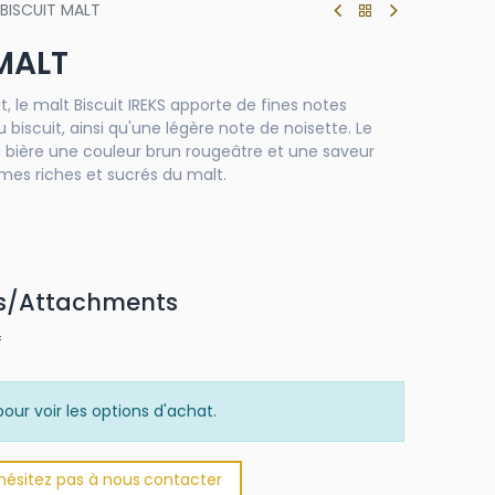
 BISCUIT MALT
 MALT
 le malt Biscuit IREKS apporte de fines notes
u biscuit, ainsi qu'une légère note de noisette. Le
la bière une couleur brun rougeâtre et une saveur
ômes riches et sucrés du malt.
s/Attachments
f
our voir les options d'achat.
'hésitez pas à nous
​
conta​​​​cter​​​