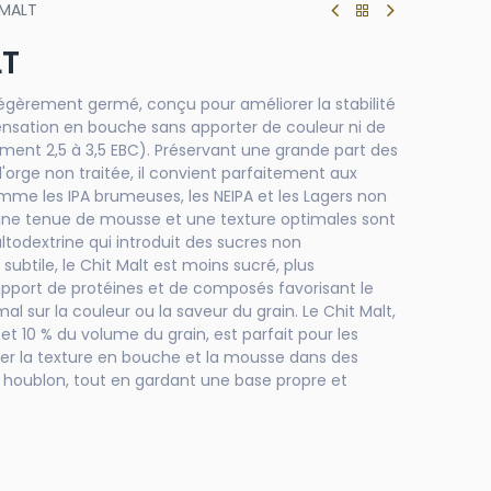
 MALT
LT
 légèrement germé, conçu pour améliorer la stabilité
sensation en bouche sans apporter de couleur ni de
ement 2,5 à 3,5 EBC). Préservant une grande part des
'orge non traitée, il convient parfaitement aux
me les IPA brumeuses, les NEIPA et les Lagers non
, une tenue de mousse et une texture optimales sont
altodextrine qui introduit des sucres non
ubtile, le Chit Malt est moins sucré, plus
'apport de protéines et de composés favorisant le
l sur la couleur ou la saveur du grain. Le Chit Malt,
 et 10 % du volume du grain, est parfait pour les
ser la texture en bouche et la mousse dans des
en houblon, tout en gardant une base propre et