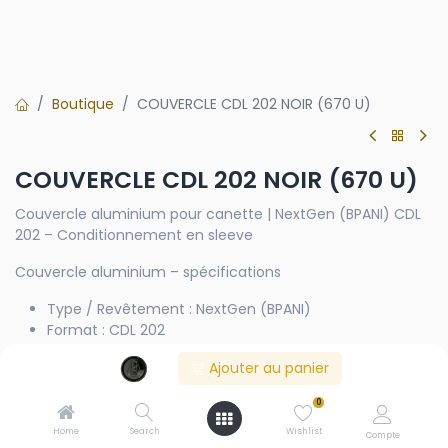
Boutique
COUVERCLE CDL 202 NOIR (670 U)
COUVERCLE CDL 202 NOIR (670 U)
Couvercle aluminium pour canette | NextGen (BPANI) CDL
202 – Conditionnement en sleeve
Couvercle aluminium – spécifications
Type / Revêtement : NextGen (BPANI)
Format : CDL 202
Conditionnement : sleeve
Ajouter au panier
Disponibilité : noire, silver et dorée
0
Usage prévu : bière
Home
Search
Wishlist
Compte
Ces couvercles en aluminium sont destinés au