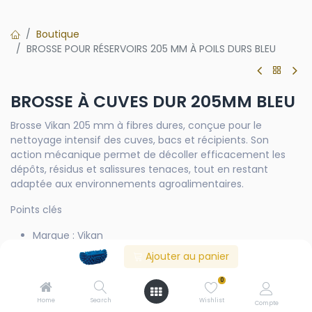
Boutique
BROSSE POUR RÉSERVOIRS 205 MM À POILS DURS BLEU
BROSSE À CUVES DUR 205MM BLEU
Brosse Vikan 205 mm à fibres dures, conçue pour le
nettoyage intensif des cuves, bacs et récipients. Son
action mécanique permet de décoller efficacement les
dépôts, résidus et salissures tenaces, tout en restant
adaptée aux environnements agroalimentaires.
Points clés
Marque : Vikan
Type : brosse à cuves
Ajouter au panier
Dureté : dure
Largeur : 205 mm
0
Couleur : bleu
Home
Search
Wishlist
Compte
Usage : cuves, bacs, récipients, nettoyage intensif