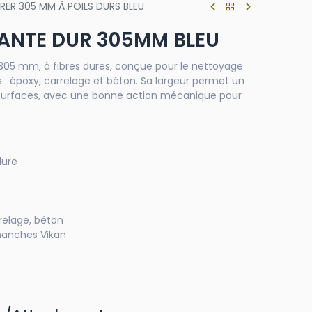
URER 305 MM À POILS DURS BLEU
IANTE DUR 305MM BLEU
05 mm, à fibres dures, conçue pour le nettoyage
s : époxy, carrelage et béton. Sa largeur permet un
s surfaces, avec une bonne action mécanique pour
dure
rrelage, béton
 manches Vikan