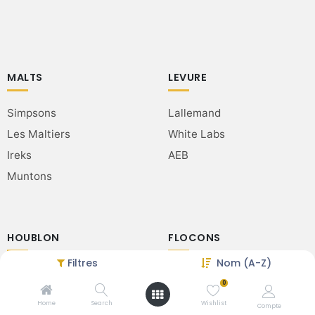
MALTS
LEVURE
Simpsons
Lallemand
Les Maltiers
White Labs
Ireks
AEB
Muntons
HOUBLON
FLOCONS
Filtres
Nom (A-Z)
Crosby
Avoine
0
Hop Revolution
Orge
Home
Search
Wishlist
Compte