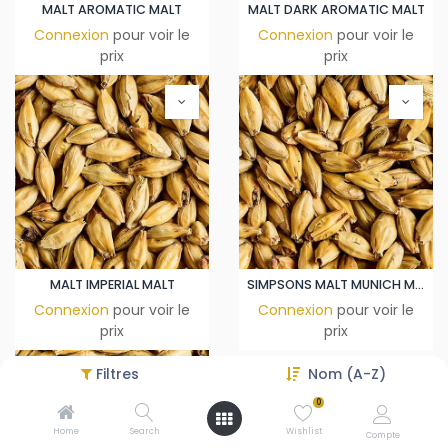
MALT AROMATIC MALT
MALT DARK AROMATIC MALT
Connexion
pour voir le
Connexion
pour voir le
prix
prix
MALT IMPERIAL MALT
SIMPSONS MALT MUNICH MALT
Connexion
pour voir le
Connexion
pour voir le
prix
prix
Filtres
Nom (A-Z)
0
Home
Search
Wishlist
Compte