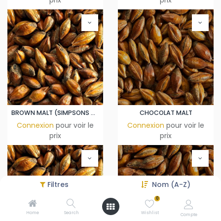
prix
prix
BROWN MALT (SIMPSONS MALT)
CHOCOLAT MALT
Connexion
pour voir le
Connexion
pour voir le
prix
prix
Filtres
Nom (A-Z)
0
Home
Search
Wishlist
Compte